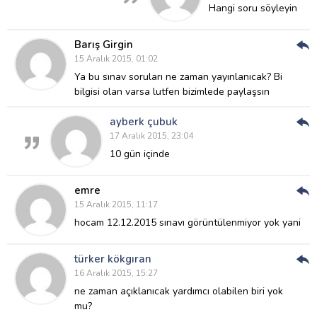
Ver
Hangi soru söyleyin
Barış Girgin
Cev
15 Aralık 2015, 01:02
Ver
Ya bu sınav soruları ne zaman yayınlanıcak?
Bi
bilgisi olan varsa lutfen bizimlede paylaşsın
ayberk çubuk
Cev
17 Aralık 2015, 23:04
Ver
10 gün içinde
emre
Cev
15 Aralık 2015, 11:17
Ver
hocam 12.12.2015 sınavı görüntülenmiyor yok yani
türker kökgıran
Cev
16 Aralık 2015, 15:27
Ver
ne zaman açıklanıcak yardımcı olabilen biri yok
mu?