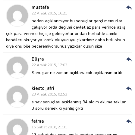
mustafa
Cev
22 Aralık 2015, 16:21
Ver
neden açıklanmıyor bu sonuçlar gerçi memurlar
çalışıyor orda değilmi devlet az para verince az iş
çok para verince hiç işe gelmiyorlar ondan herhalde samki
kendileri okuyor ya. optik okuyucuyu çıkardınız daha hızlı olsun
diye onu bile beceremiyorsunuz yazıklar olsun size
Büşra
Cev
22 Aralık 2015, 17:02
Ver
Sonuçlar ne zaman açıklanacak açıklansın artık
kiesto_afri
Cev
23 Aralık 2015, 02:53
Ver
sınav sonuçları açıklanmış 94 aldım aklıma takılan
3 soru demek ki yanlış çıktı
fatma
Cev
15 Şubat 2016, 21:31
Ver
13 subat dosyasını hıc bı yerden acamıyorum