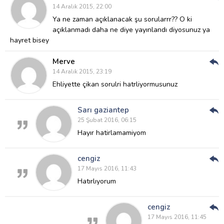
Cev
14 Aralık 2015, 22:00
Ver
Ya ne zaman açıklanacak şu sorularrr?? O ki
açıklanmadı daha ne diye yayınlandı diyosunuz ya
hayret bisey
Merve
Cev
14 Aralık 2015, 23:19
Ver
Ehliyette çikan sorulri hatrliyormusunuz
Sarı gaziantep
Cev
25 Şubat 2016, 06:15
Ver
Hayır hatirlamamiyom
cengiz
Cev
17 Mayıs 2016, 11:43
Ver
Hatırlıyorum
cengiz
Cev
17 Mayıs 2016, 11:45