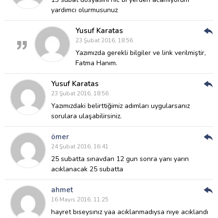
yardımcı olurmusunuz
Yusuf Karatas
Cev
23 Şubat 2016, 18:56
Ver
Yazımızda gerekli bilgiler ve link verilmiştir,
Fatma Hanım.
Yusuf Karatas
Cev
23 Şubat 2016, 18:56
Ver
Yazımızdaki belirttiğimiz adımları uygularsanız
sorulara ulaşabilirsiniz.
ömer
Cev
24 Şubat 2016, 16:41
Ver
25 subatta sınavdan 12 gun sonra yanı yarın
acıklanacak 25 subatta
ahmet
Cev
16 Mayıs 2016, 11:25
Ver
hayret bıseysınız yaa acıklanmadıysa nıye acıklandı