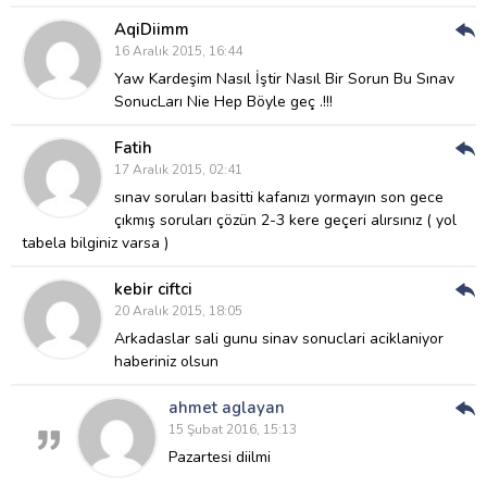
AqiDiimm
Cev
16 Aralık 2015, 16:44
Ver
Yaw Kardeşim Nasıl İştir Nasıl Bir Sorun Bu Sınav
SonucLarı Nie Hep Böyle geç .!!!
Fatih
Cev
17 Aralık 2015, 02:41
Ver
sınav soruları basitti kafanızı yormayın son gece
çıkmış soruları çözün 2-3 kere geçeri alırsınız ( yol
tabela bilginiz varsa )
kebir ciftci
Cev
20 Aralık 2015, 18:05
Ver
Arkadaslar sali gunu sinav sonuclari aciklaniyor
haberiniz olsun
ahmet aglayan
Cev
15 Şubat 2016, 15:13
Ver
Pazartesi diilmi