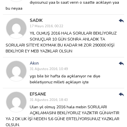
dıyosunuz yaa bı saat verın o saatte acıklayın yaa
bu neyaa
SADIK
Cev
17 Mayıs 2016, 00:22
Ver
YIL OLMUŞ 2016 HALA SORULARI BEKLİYORUZ
SONUÇLAR 10 GÜN SONRA ANLADIK TA
SORULARI SİTEYE KOYMAK BU KADAR MI ZOR
290000 KİŞİ
BEKLİYOR EY MEB YAZIKLAR OLSUN
Akın
Cev
31 Ağustos 2016, 10:49
Ver
ygs bile bir hafta da açıklanıyor ne diye
bekletiyonuz milleti açıklayın işte
EFSANE
Cev
31 Ağustos 2016, 18:43
Ver
Ulan yıl olmuş 2016 hala mebin SORULARI
AÇIKLAMASINI BEKLİYORUZ YAZIKTIR GÜNAHTIR
YA 2 DK LIK İŞİ NEDEN 5,6 GÜNE ERTELİYORSUNUZ YAZIKLAR
OLSUN.