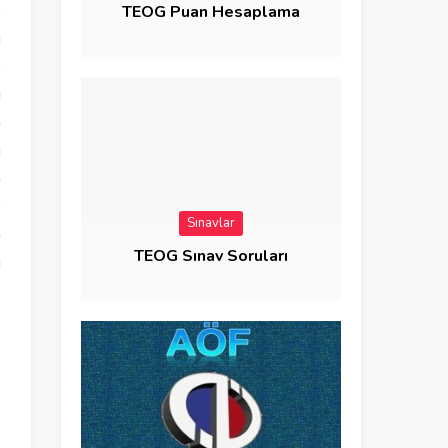
e
TEOG Puan Hesaplama
a
k
i
n
n
n
e
Sınavlar
n
TEOG Sınav Soruları
a