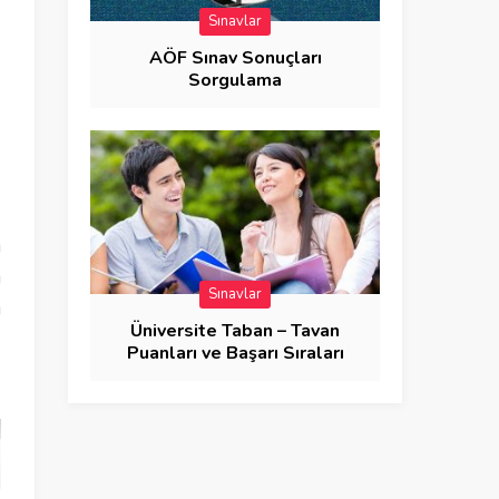
Sınavlar
AÖF Sınav Sonuçları
Sorgulama
ı
ı
Sınavlar
i
Üniversite Taban – Tavan
2
Puanları ve Başarı Sıraları
ş
.