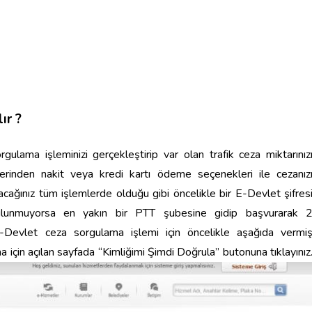
ır ?
lama işleminizi gerçekleştirip var olan trafik ceza miktarınız
lerinden nakit veya kredi kartı ödeme seçenekleri ile cezanız
acağınız tüm işlemlerde olduğu gibi öncelikle bir E-Devlet şifres
bulunmuyorsa en yakın bir PTT şubesine gidip başvurarak 
E-Devlet ceza sorgulama işlemi için öncelikle aşağıda vermi
 için açılan sayfada “Kimliğimi Şimdi Doğrula” butonuna tıklayınız