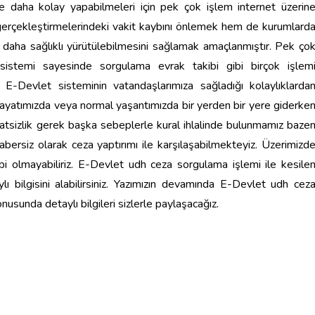
ve daha kolay yapabilmeleri için pek çok işlem internet üzerin
ni gerçekleştirmelerindeki vakit kaybını önlemek hem de kurumlard
n daha sağlıklı yürütülebilmesini sağlamak amaçlanmıştır. Pek ço
sistemi sayesinde sorgulama evrak takibi gibi birçok işlem
niz. E-Devlet sisteminin vatandaşlarımıza sağladığı kolaylıklarda
 hayatımızda veya normal yaşantımızda bir yerden bir yere giderke
katsizlik gerek başka sebeplerle kural ihlalinde bulunmamız baze
bersiz olarak ceza yaptırımı ile karşılaşabilmekteyiz. Üzerimizd
i olmayabiliriz. E-Devlet udh ceza sorgulama işlemi ile kesile
ylı bilgisini alabilirsiniz. Yazımızın devamında E-Devlet udh cez
nusunda detaylı bilgileri sizlerle paylaşacağız.