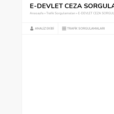
E-DEVLET CEZA SORGUL
Anasayfa
»
Trafik Sorgulamaları
»
E-DEVLET CEZA SORGU
ANALIZ EKIBI
TRAFIK SORGULAMALARI